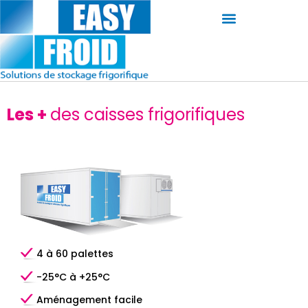
CHAMBRES FROIDES MOBILES
VENTE CHAMBRES FROIDE MOBILES
LE RESPECT DE LA CHAINE DU FROID
NOS CONSEILS D’UTILISATION
Les +
des caisses frigorifiques
4 à 60 palettes
-25°C à +25°C
Aménagement facile