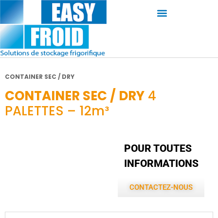
CHAMBRES FROIDES MOBILES
VENTE CHAMBRES FROIDE MOBILES
LE RESPECT DE LA CHAINE DU FROID
NOS CONSEILS D’UTILISATION
CONTAINER SEC / DRY
CONTAINER SEC / DRY
4
PALETTES – 12m³
POUR TOUTES
INFORMATIONS
CONTACTEZ-NOUS