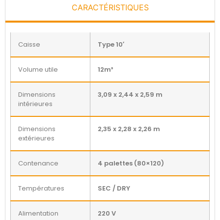
CARACTÉRISTIQUES
Caisse
Type 10′
Volume utile
12m³
Dimensions
3,09 x 2,44 x 2,59 m
intérieures
Dimensions
2,35 x 2,28 x 2,26 m
extérieures
Contenance
4 palettes (80×120)
Températures
SEC / DRY
Alimentation
220 V