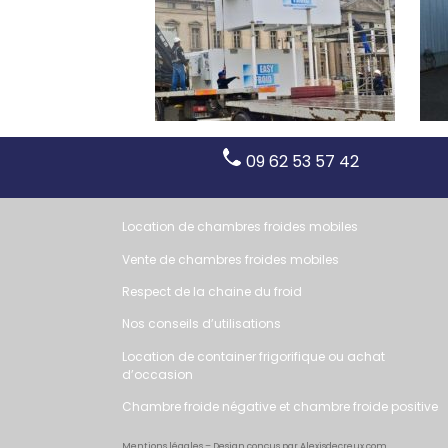
09 62 53 57 42
Location de chambres froides mobiles
Vente de chambres froides mobiles
Respect de la chaine du froid
Nos conseils d’utilisations
Location de container frigorifique ou achat
d’occasion
Chambre froide négative et chambre froide positive
Mentions légales
– Design conçus par Alexisdecreux.com