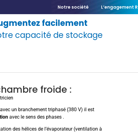
Notre société
L’engagement RS
ugmentez facilement
otre capacité de stockage
 CHAMBRES FROIDES MOBILES
LE RESPECT DE LA CHAINE DU
 chambre froide :
tricien
 avec un branchement triphasé (380 V) il est
tion
avec le sens des phases .
tation des hélices de l’évaporateur (ventilation à